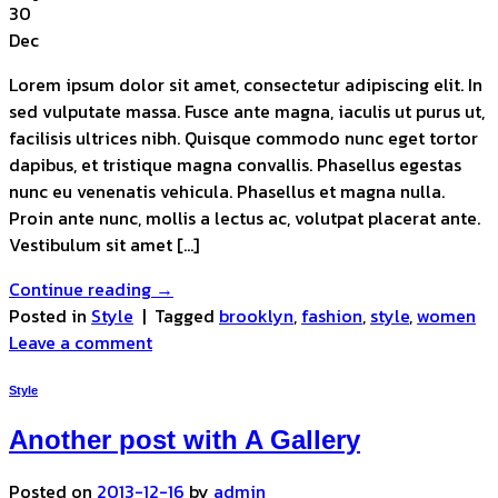
30
Dec
Lorem ipsum dolor sit amet, consectetur adipiscing elit. In
sed vulputate massa. Fusce ante magna, iaculis ut purus ut,
facilisis ultrices nibh. Quisque commodo nunc eget tortor
dapibus, et tristique magna convallis. Phasellus egestas
nunc eu venenatis vehicula. Phasellus et magna nulla.
Proin ante nunc, mollis a lectus ac, volutpat placerat ante.
Vestibulum sit amet […]
Continue reading
→
Posted in
Style
|
Tagged
brooklyn
,
fashion
,
style
,
women
Leave a comment
Style
Another post with A Gallery
Posted on
2013-12-16
by
admin