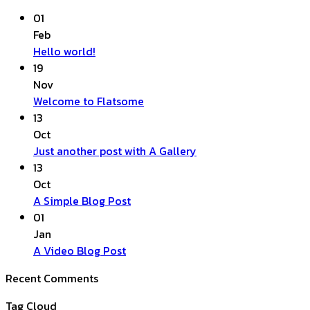
01
Feb
No
Hello world!
Comments
19
on
Nov
Hello
No
Welcome to Flatsome
world!
Comments
13
on
Oct
Welcome
No
Just another post with A Gallery
to
Comments
13
Flatsome
on
Oct
Just
No
A Simple Blog Post
another
Comments
01
on
post
Jan
A
with
No
A Video Blog Post
Simple
A
Comments
Recent Comments
on
Blog
Gallery
A
Post
Tag Cloud