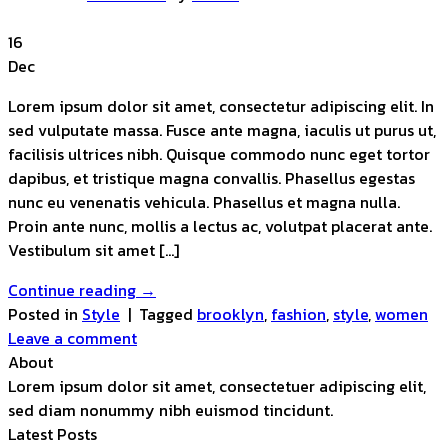
16
Dec
Lorem ipsum dolor sit amet, consectetur adipiscing elit. In
sed vulputate massa. Fusce ante magna, iaculis ut purus ut,
facilisis ultrices nibh. Quisque commodo nunc eget tortor
dapibus, et tristique magna convallis. Phasellus egestas
nunc eu venenatis vehicula. Phasellus et magna nulla.
Proin ante nunc, mollis a lectus ac, volutpat placerat ante.
Vestibulum sit amet […]
Continue reading
→
Posted in
Style
|
Tagged
brooklyn
,
fashion
,
style
,
women
Leave a comment
About
Lorem ipsum dolor sit amet, consectetuer adipiscing elit,
sed diam nonummy nibh euismod tincidunt.
Latest Posts